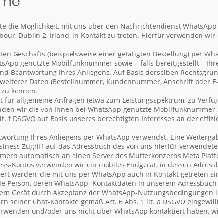
hme
e die Möglichkeit, mit uns über den Nachrichtendienst WhatsApp 
ur, Dublin 2, Irland, in Kontakt zu treten. Hierfür verwenden wir 
eten Geschäfts (beispielsweise einer getätigten Bestellung) per W
tsApp genutzte Mobilfunknummer sowie – falls bereitgestellt – I
 und Beantwortung Ihres Anliegens. Auf Basis derselben Rechtsgr
 weiterer Daten (Bestellnummer, Kundennummer, Anschrift oder E-
 zu können.
 für allgemeine Anfragen (etwa zum Leistungsspektrum, zu Verfü
nden wir die von Ihnen bei WhatsApp genutzte Mobilfunknummer sowi
. f DSGVO auf Basis unseres berechtigten Interesses an der effizi
wortung Ihres Anliegens per WhatsApp verwendet. Eine Weitergabe 
siness Zugriff auf das Adressbuch des von uns hierfür verwendet
ern automatisch an einen Server des Mutterkonzerns Meta Platfor
ss-Kontos verwenden wir ein mobiles Endgerät, in dessen Adress
ert werden, die mit uns per WhatsApp auch in Kontakt getreten si
jede Person, deren WhatsApp- Kontaktdaten in unserem Adressbuch g
inem Gerät durch Akzeptanz der WhatsApp-Nutzungsbedingungen i
seiner Chat-Kontakte gemäß Art. 6 Abs. 1 lit. a DSGVO eingewilli
erwenden und/oder uns nicht über WhatsApp kontaktiert haben, wi