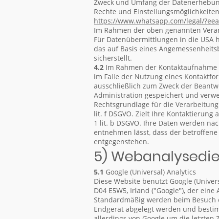
Zweck und Umfang der Datenerhebung
Rechte und Einstellungsmöglichkeite
https://www.whatsapp.com
/legal
/?eea
Im Rahmen der oben genannten Verar
Für Datenübermittlungen in die USA 
das auf Basis eines Angemessenheits
sicherstellt.
4.2
Im Rahmen der Kontaktaufnahme mi
im Falle der Nutzung eines Kontaktfo
ausschließlich zum Zweck der Beantw
Administration gespeichert und verw
Rechtsgrundlage für die Verarbeitung 
lit. f DSGVO. Zielt Ihre Kontaktierung
1 lit. b DSGVO. Ihre Daten werden nac
entnehmen lässt, dass der betroffene
entgegenstehen.
5) Webanalysedi
5.1
Google (Universal) Analytics
Diese Website benutzt Google (Univers
D04 E5W5, Irland ("Google"), der eine
Standardmäßig werden beim Besuch der
Endgerät abgelegt werden und bestim
allerdings von Google um die letzten 