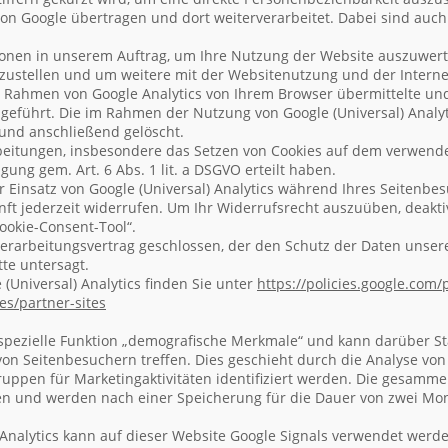
on Google übertragen und dort weiterverarbeitet. Dabei sind auc
ionen in unserem Auftrag, um Ihre Nutzung der Website auszuwert
zustellen und um weitere mit der Websitenutzung und der Inter
m Rahmen von Google Analytics von Ihrem Browser übermittelte und
führt. Die im Rahmen der Nutzung von Google (Universal) Analyt
und anschließend gelöscht.
beitungen, insbesondere das Setzen von Cookies auf dem verwende
igung gem. Art. 6 Abs. 1 lit. a DSGVO erteilt haben.
r Einsatz von Google (Universal) Analytics während Ihres Seitenbesu
nft jederzeit widerrufen. Um Ihr Widerrufsrecht auszuüben, deaktiv
Cookie-Consent-Tool“.
erarbeitungsvertrag geschlossen, der den Schutz der Daten unsere
te untersagt.
 (Universal) Analytics finden Sie unter
https://policies.google.com
/
ies
/partner-sites
e spezielle Funktion „demografische Merkmale“ und kann darüber Sta
 von Seitenbesuchern treffen. Dies geschieht durch die Analyse v
ruppen für Marketingaktivitäten identifiziert werden. Die gesamm
 und werden nach einer Speicherung für die Dauer von zwei Mon
) Analytics kann auf dieser Website Google Signals verwendet werd