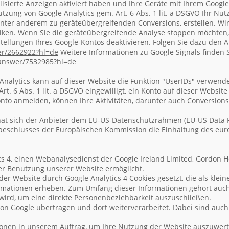
lisierte Anzeigen aktiviert haben und Ihre Geräte mit Ihrem Goog
Nutzung von Google Analytics gem. Art. 6 Abs. 1 lit. a DSGVO Ihr N
nter anderem zu geräteübergreifenden Conversions, erstellen. Wi
tiken. Wenn Sie die geräteübergreifende Analyse stoppen möchten,
tellungen Ihres Google-Kontos deaktivieren. Folgen Sie dazu den 
er
/2662922
?hl=de
Weitere Informationen zu Google Signals finden S
answer
/7532985
?hl=de
) Analytics kann auf dieser Website die Funktion "UserIDs" verwen
Art. 6 Abs. 1 lit. a DSGVO eingewilligt, ein Konto auf dieser Websit
to anmelden, können Ihre Aktivitäten, darunter auch Conversions,
hat sich der Anbieter dem EU-US-Datenschutzrahmen (EU-US Data 
beschlusses der Europäischen Kommission die Einhaltung des eur
cs 4, einen Webanalysedienst der Google Ireland Limited, Gordon H
hrer Benutzung unserer Website ermöglicht.
 Website durch Google Analytics 4 Cookies gesetzt, die als klein
mationen erheben. Zum Umfang dieser Informationen gehört auch I
 wird, um eine direkte Personenbeziehbarkeit auszuschließen.
on Google übertragen und dort weiterverarbeitet. Dabei sind auc
ionen in unserem Auftrag, um Ihre Nutzung der Website auszuwert