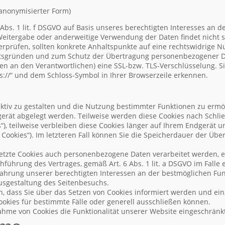
 anonymisierter Form)
 Abs. 1 lit. f DSGVO auf Basis unseres berechtigten Interesses an d
Weitergabe oder anderweitige Verwendung der Daten findet nicht sta
berprüfen, sollten konkrete Anhaltspunkte auf eine rechtswidrige 
itsgründen und zum Schutz der Übertragung personenbezogener D
gen an den Verantwortlichen) eine SSL-bzw. TLS-Verschlüsselung. S
s://“ und dem Schloss-Symbol in Ihrer Browserzeile erkennen.
tiv zu gestalten und die Nutzung bestimmter Funktionen zu ermög
dgerät abgelegt werden. Teilweise werden diese Cookies nach Schl
s“), teilweise verbleiben diese Cookies länger auf Ihrem Endgerät
e Cookies“). Im letzteren Fall können Sie die Speicherdauer der Übe
etzte Cookies auch personenbezogene Daten verarbeitet werden, er
führung des Vertrages, gemäß Art. 6 Abs. 1 lit. a DSGVO im Falle e
Wahrung unserer berechtigten Interessen an der bestmöglichen Fun
usgestaltung des Seitenbesuchs.
en, dass Sie über das Setzen von Cookies informiert werden und e
kies für bestimmte Fälle oder generell ausschließen können.
ahme von Cookies die Funktionalität unserer Website eingeschränk