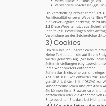
Verwendetes Betriebssystem
Verwendete IP-Adresse (ggf.: in
Die Verarbeitung erfolgt gemäß Art. 6
Funktionalität unserer Website. Eine 
die Server-Logfiles nachträglich zu ü
2.2
Diese Website nutzt aus Sicherhe
Inhalte (z.B. Bestellungen oder Anfra
Verbindung an der Zeichenfolge „http
3) Cookies
Um den Besuch unserer Website attrak
kleine Textdateien, die auf Ihrem En
wieder gelöscht (sog. „Session-Cookie
Seiteneinstellungen (sog. „persistent
Ihres Webbrowsers entnehmen.
Sofern durch einzelne von uns einges
Abs. 1 lit. b DSGVO entweder zur Durch
gemäß Art. 6 Abs. 1 lit. f DSGVO zur 
kundenfreundlichen und effektiven A
Sie können Ihren Browser so einstell
entscheiden oder die Annahme von Coo
Bitte beachten Sie, dass bei Nichtann