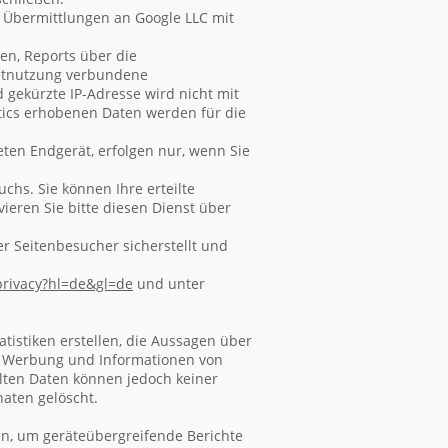
h Übermittlungen an Google LLC mit
en, Reports über die
netnutzung verbundene
 gekürzte IP-Adresse wird nicht mit
ics erhobenen Daten werden für die
ten Endgerät, erfolgen nur, wenn Sie
chs. Sie können Ihre erteilte
ieren Sie bitte diesen Dienst über
r Seitenbesucher sicherstellt und
privacy
?hl=de
&gl=de
und unter
tistiken erstellen, die Aussagen über
on Werbung und Informationen von
elten Daten können jedoch keiner
aten gelöscht.
en, um geräteübergreifende Berichte