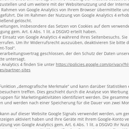
zustellen und um weitere mit der Websitenutzung und der Inter
m Rahmen von Google Analytics von Ihrem Browser übermittelte und
eführt. Die im Rahmen der Nutzung von Google Analytics 4 erhob
ießend gelöscht.
beitungen, insbesondere das Setzen von Cookies auf dem verwende
igung gem. Art. 6 Abs. 1 lit. a DSGVO erteilt haben.
r Einsatz von Google Analytics 4 während Ihres Seitenbesuchs. Sie 
errufen. Um Ihr Widerrufsrecht auszuüben, deaktivieren Sie bitte 
nt-Tool“.
erarbeitungsvertrag geschlossen, der den Schutz der Daten unsere
te untersagt.
 Analytics 4 finden Sie unter
https://policies.google.com
/privacy
?h
ies
/partner-sites
e Funktion „demografische Merkmale“ und kann darüber Statistiken e
besuchern treffen. Dies geschieht durch die Analyse von Werbung
ruppen für Marketingaktivitäten identifiziert werden. Die gesamm
 und werden nach einer Speicherung für die Dauer von zwei Mon
4 kann auf dieser Website Google Signals verwendet werden, um ger
Anzeigen aktiviert haben und Ihre Geräte mit Ihrem Google-Konto v
Nutzung von Google Analytics gem. Art. 6 Abs. 1 lit. a DSGVO Ihr N