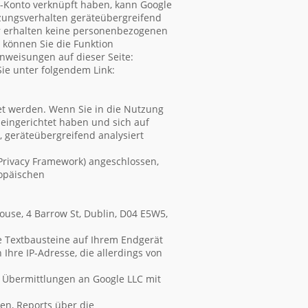
le-Konto verknüpft haben, kann Google
utzungsverhalten geräteübergreifend
r erhalten keine personenbezogenen
 können Sie die Funktion
Anweisungen auf dieser Seite:
ie unter folgendem Link:
det werden. Wenn Sie in die Nutzung
e eingerichtet haben und sich auf
 geräteübergreifend analysiert
Privacy Framework) angeschlossen,
opäischen
ouse, 4 Barrow St, Dublin, D04 E5W5,
e Textbausteine auf Ihrem Endgerät
hre IP-Adresse, die allerdings von
h Übermittlungen an Google LLC mit
en, Reports über die