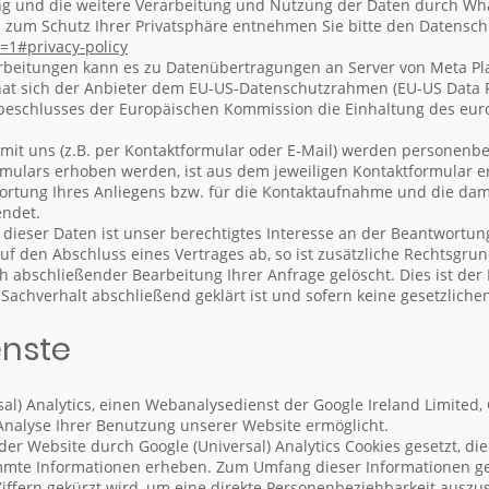
 und die weitere Verarbeitung und Nutzung der Daten durch Wha
n zum Schutz Ihrer Privatsphäre entnehmen Sie bitte den Datens
=1#privacy-policy
beitungen kann es zu Datenübertragungen an Server von Meta Pla
hat sich der Anbieter dem EU-US-Datenschutzrahmen (EU-US Data 
beschlusses der Europäischen Kommission die Einhaltung des eu
t uns (z.B. per Kontaktformular oder E-Mail) werden personenb
rmulars erhoben werden, ist aus dem jeweiligen Kontaktformular e
ortung Ihres Anliegens bzw. für die Kontaktaufnahme und die da
endet.
dieser Daten ist unser berechtigtes Interesse an der Beantwortung
 auf den Abschluss eines Vertrages ab, so ist zusätzliche Rechtsgrun
h abschließender Bearbeitung Ihrer Anfrage gelöscht. Dies ist de
 Sachverhalt abschließend geklärt ist und sofern keine gesetzlich
enste
al) Analytics, einen Webanalysedienst der Google Ireland Limited,
 Analyse Ihrer Benutzung unserer Website ermöglicht.
 Website durch Google (Universal) Analytics Cookies gesetzt, die 
mte Informationen erheben. Zum Umfang dieser Informationen geh
Ziffern gekürzt wird, um eine direkte Personenbeziehbarkeit auszu